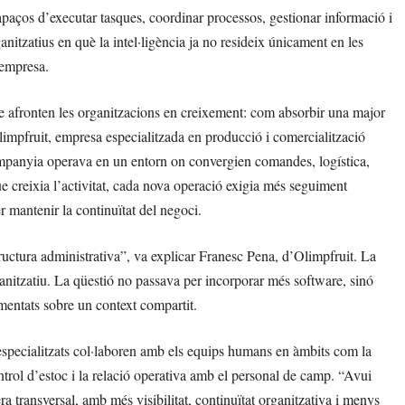
paços d’executar tasques, coordinar processos, gestionar informació i
tzatius en què la intel·ligència ja no resideix únicament en les
’empresa.
e afronten les organitzacions en creixement: com absorbir una major
Olimpfruit, empresa especialitzada en producció i comercialització
ompanyia operava en un entorn on convergien comandes, logística,
e creixia l’activitat, cada nova operació exigia més seguiment
 mantenir la continuïtat del negoci.
ructura administrativa”, va explicar Franesc Pena, d’Olimpfruit. La
anitzatiu. La qüestió no passava per incorporar més software, sinó
mentats sobre un context compartit.
 especialitzats col·laboren amb els equips humans en àmbits com la
ontrol d’estoc i la relació operativa amb el personal de camp. “Avui
transversal, amb més visibilitat, continuïtat organitzativa i menys