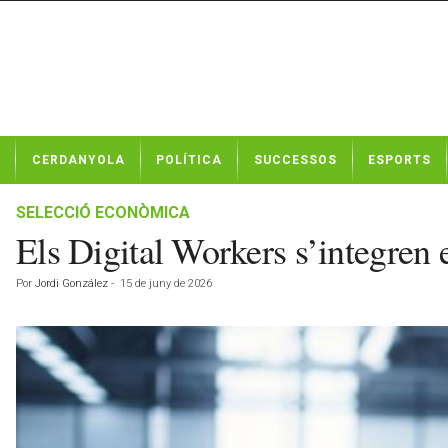
N
CERDANYOLA
POLÍTICA
SUCCESSOS
ESPORTS
o
t
í
SELECCIÓ ECONÒMICA
c
Els Digital Workers s’integren 
i
e
Por
Jordi González
-
15 de juny de 2026
s
d
e
C
e
r
d
a