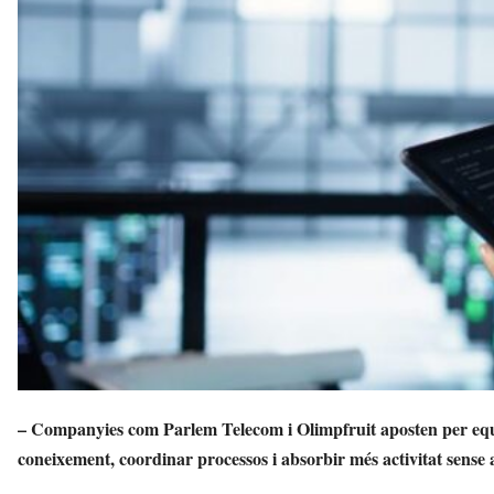
n
y
o
l
a
a
v
u
i
– Companyies com Parlem Telecom i Olimpfruit aposten per equi
coneixement, coordinar processos i absorbir més activitat sense