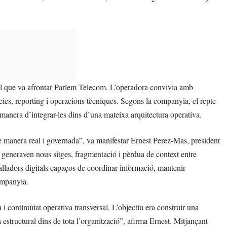
 el que va afrontar Parlem Telecom. L’operadora convivia amb
ències, reporting i operacions tècniques. Segons la companyia, el repte
a manera d’integrar-les dins d’una mateixa arquitectura operativa.
e manera real i governada”, va manifestar Ernest Perez-Mas, president
s generaven nous sitges, fragmentació i pèrdua de context entre
alladors digitals capaços de coordinar informació, mantenir
companyia.
 continuïtat operativa transversal. L’objectiu era construir una
a estructural dins de tota l’organització”, afirma Ernest. Mitjançant