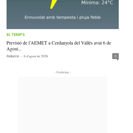
EL TEMPS
Previsió de l’AEMET a Cerdanyola del Vallès avui 6 de
Agost...
-
6 d'agost de 2026
0
Redacció
- Publicitat -