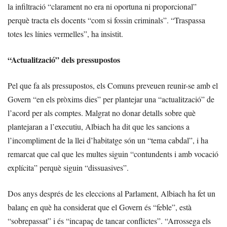
la infiltració “clarament no era ni oportuna ni proporcional”
perquè tracta els docents “com si fossin criminals”. “Traspassa
totes les línies vermelles”, ha insistit.
“Actualització” dels pressupostos
Pel que fa als pressupostos, els Comuns preveuen reunir-se amb el
Govern “en els pròxims dies” per plantejar una “actualització” de
l’acord per als comptes. Malgrat no donar detalls sobre què
plantejaran a l’executiu, Albiach ha dit que les sancions a
l’incompliment de la llei d’habitatge són un “tema cabdal”, i ha
remarcat que cal que les multes siguin “contundents i amb vocació
explícita” perquè siguin “dissuasives”.
Dos anys després de les eleccions al Parlament, Albiach ha fet un
balanç en què ha considerat que el Govern és “feble”, està
“sobrepassat” i és “incapaç de tancar conflictes”. “Arrossega els