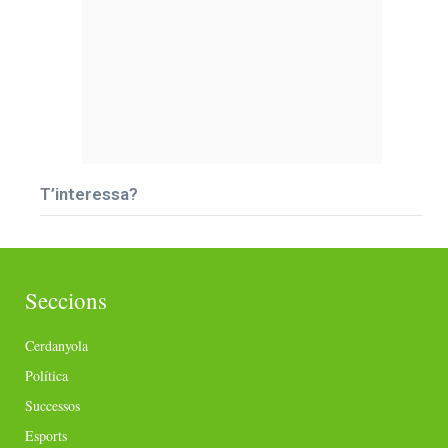
T’interessa?
Seccions
Cerdanyola
Política
Successos
Esports