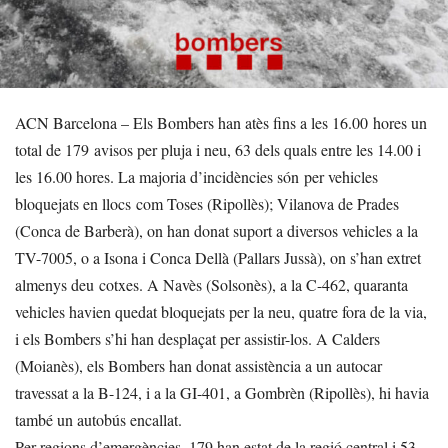
ACN Barcelona – Els Bombers han atès fins a les 16.00 hores un
total de 179 avisos per pluja i neu, 63 dels quals entre les 14.00 i
les 16.00 hores. La majoria d’incidències són per vehicles
bloquejats en llocs com Toses (Ripollès); Vilanova de Prades
(Conca de Barberà), on han donat suport a diversos vehicles a la
TV-7005, o a Isona i Conca Dellà (Pallars Jussà), on s’han extret
almenys deu cotxes. A Navès (Solsonès), a la C-462, quaranta
vehicles havien quedat bloquejats per la neu, quatre fora de la via,
i els Bombers s’hi han desplaçat per assistir-los. A Calders
(Moianès), els Bombers han donat assistència a un autocar
travessat a la B-124, i a la GI-401, a Gombrèn (Ripollès), hi havia
també un autobús encallat.
Per regions d’emergències, 179 han estat de la regió central i 53