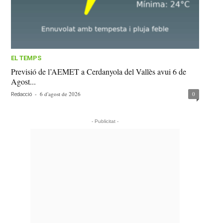
EL TEMPS
Previsió de l’AEMET a Cerdanyola del Vallès avui 6 de
Agost...
-
6 d'agost de 2026
0
Redacció
- Publicitat -