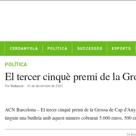
N
CERDANYOLA
POLÍTICA
SUCCESSOS
ESPORTS
o
t
í
POLÍTICA
c
El tercer cinquè premi de la Gro
i
e
Por
Redacció
-
31 de desembre de 2025
s
d
e
C
ACN Barcelona – El tercer cinquè premi de la Grossa de Cap d’Any, e
e
tinguin una butlleta amb aquest número cobraran 5.000 euros, 500 euro
r
d
a
- Et Re