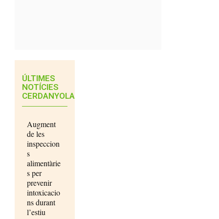
ÚLTIMES
NOTÍCIES
CERDANYOLA
Augment
de les
inspeccion
s
alimentàrie
s per
prevenir
intoxicacio
ns durant
l’estiu