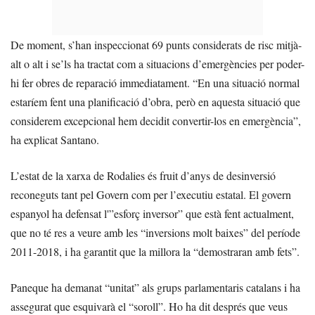
De moment, s’han inspeccionat 69 punts considerats de risc mitjà-
alt o alt i se’ls ha tractat com a situacions d’emergències per poder-
hi fer obres de reparació immediatament. “En una situació normal
estaríem fent una planificació d’obra, però en aquesta situació que
considerem excepcional hem decidit convertir-los en emergència”,
ha explicat Santano.
L’estat de la xarxa de Rodalies és fruit d’anys de desinversió
reconeguts tant pel Govern com per l’executiu estatal. El govern
espanyol ha defensat l'”esforç inversor” que està fent actualment,
que no té res a veure amb les “inversions molt baixes” del període
2011-2018, i ha garantit que la millora la “demostraran amb fets”.
Paneque ha demanat “unitat” als grups parlamentaris catalans i ha
assegurat que esquivarà el “soroll”. Ho ha dit després que veus