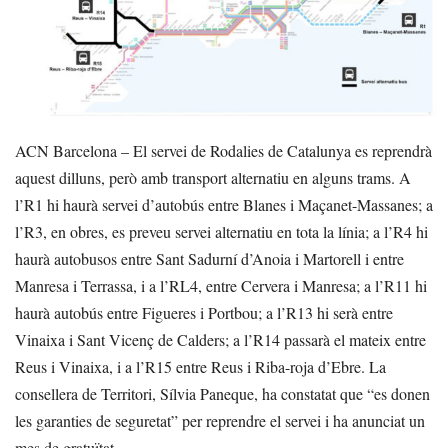
ACN Barcelona – El servei de Rodalies de Catalunya es reprendrà
aquest dilluns, però amb transport alternatiu en alguns trams. A
l’R1 hi haurà servei d’autobús entre Blanes i Maçanet-Massanes; a
l’R3, en obres, es preveu servei alternatiu en tota la línia; a l’R4 hi
haurà autobusos entre Sant Sadurní d’Anoia i Martorell i entre
Manresa i Terrassa, i a l’RL4, entre Cervera i Manresa; a l’R11 hi
haurà autobús entre Figueres i Portbou; a l’R13 hi serà entre
Vinaixa i Sant Vicenç de Calders; a l’R14 passarà el mateix entre
Reus i Vinaixa, i a l’R15 entre Reus i Riba-roja d’Ebre. La
consellera de Territori, Sílvia Paneque, ha constatat que “es donen
les garanties de seguretat” per reprendre el servei i ha anunciat un
mes de gratuïtat.