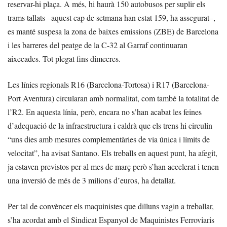
reservar-hi plaça. A més, hi haurà 150 autobusos per suplir els
trams tallats –aquest cap de setmana han estat 159, ha assegurat–,
es manté suspesa la zona de baixes emissions (ZBE) de Barcelona
i les barreres del peatge de la C-32 al Garraf continuaran
aixecades. Tot plegat fins dimecres.
Les línies regionals R16 (Barcelona-Tortosa) i R17 (Barcelona-
Port Aventura) circularan amb normalitat, com també la totalitat de
l’R2. En aquesta línia, però, encara no s’han acabat les feines
d’adequació de la infraestructura i caldrà que els trens hi circulin
“uns dies amb mesures complementàries de via única i límits de
velocitat”, ha avisat Santano. Els treballs en aquest punt, ha afegit,
ja estaven previstos per al mes de març però s’han accelerat i tenen
una inversió de més de 3 milions d’euros, ha detallat.
Per tal de convèncer els maquinistes que dilluns vagin a treballar,
s’ha acordat amb el Sindicat Espanyol de Maquinistes Ferroviaris