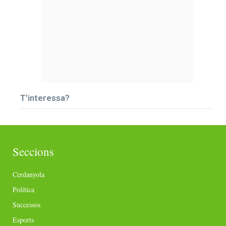
T’interessa?
Seccions
Cerdanyola
Política
Successos
Esports