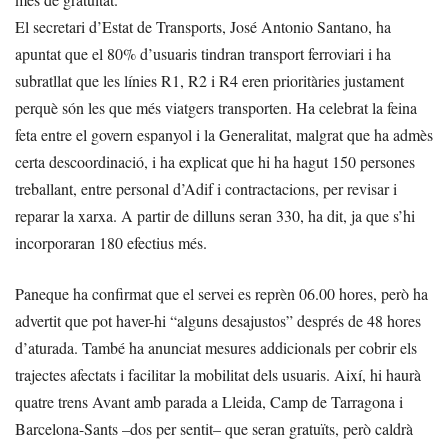
El secretari d’Estat de Transports, José Antonio Santano, ha
apuntat que el 80% d’usuaris tindran transport ferroviari i ha
subratllat que les línies R1, R2 i R4 eren prioritàries justament
perquè són les que més viatgers transporten. Ha celebrat la feina
feta entre el govern espanyol i la Generalitat, malgrat que ha admès
certa descoordinació, i ha explicat que hi ha hagut 150 persones
treballant, entre personal d’Adif i contractacions, per revisar i
reparar la xarxa. A partir de dilluns seran 330, ha dit, ja que s’hi
incorporaran 180 efectius més.
Paneque ha confirmat que el servei es reprèn 06.00 hores, però ha
advertit que pot haver-hi “alguns desajustos” després de 48 hores
d’aturada. També ha anunciat mesures addicionals per cobrir els
trajectes afectats i facilitar la mobilitat dels usuaris. Així, hi haurà
quatre trens Avant amb parada a Lleida, Camp de Tarragona i
Barcelona-Sants –dos per sentit– que seran gratuïts, però caldrà