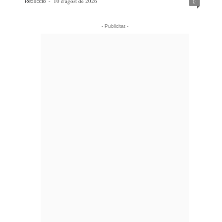
-
10 d'agost de 2026
0
Redacció
- Publicitat -