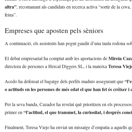
altra”
, recomanant als candidats en recerca activa “sortir de la cova,
feina”.
Empreses que aposten pels sèniors
A continuació, els assistents han pogut gaudir d’una taula rodona s
Mireia Caz
El debat empresarial ha comptat amb les aportacions de
Teresa Viej
directora de persones a Hercal Diggers SL, i la mateixa
“l’
Acedo ha defensat el bagatge dels perfils madurs assegurant que
o actituds en les persones de més edat el que han fet és créixer i 
Per la seva banda, Cazador ha revelat què prioritzen en els processos
“l’actitud, el que transmet, la curiositat, i després con
primer en
Finalment, Teresa Viejo ha enviat un missatge d’empatia a aquells que