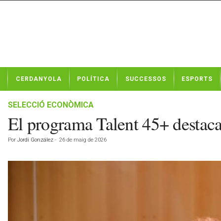
N
CERDANYOLA
POLÍTICA
SUCCESSOS
ESPORTS
o
t
í
SELECCIÓ ECONÒMICA
c
El programa Talent 45+ destaca 
i
e
Por
Jordi González
-
26 de maig de 2026
s
d
e
C
e
r
d
a