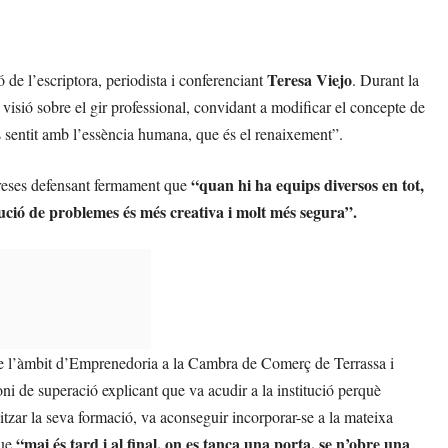
Teresa Viejo
 de l’escriptora, periodista i conferenciant
. Durant la
 visió sobre el gir professional, convidant a modificar el concepte de
és sentit amb l’essència humana, que és el renaixement”.
“quan hi ha equips diversos en tot,
mpreses defensant fermament que
olució de problemes és més creativa i molt més segura”.
de l’àmbit d’Emprenedoria a la Cambra de Comerç de Terrassa i
ni de superació explicant que va acudir a la institució perquè
itzar la seva formació, va aconseguir incorporar-se a la mateixa
“mai és tard i al final, on es tanca una porta, se n’obre una
que