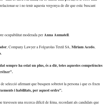
 relacionar-se i no tenir aquesta vergonya de dir que estic buscant
Anna Aumatell
obre ocupabilitat moderada per
.
ador
Miriam Acedo
, Company Lawyer a Folgarolas Textil SA,
,
o
.
edat sempre ha estat un plus, és a dir, totes aquestes competències
créixer”.
 de selecció afirmant que busquen sobretot la persona i que es fixen
eixements i habilitats, per aquest ordre”.
 travessen una recerca difícil de feina, recordant als candidats que