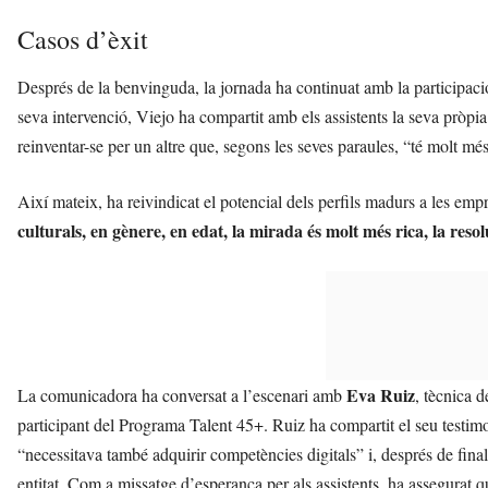
Casos d’èxit
Després de la benvinguda, la jornada ha continuat amb la participació
seva intervenció, Viejo ha compartit amb els assistents la seva pròpia
reinventar-se per un altre que, segons les seves paraules, “té molt m
Així mateix, ha reivindicat el potencial dels perfils madurs a les e
culturals, en gènere, en edat, la mirada és molt més rica, la res
Eva Ruiz
La comunicadora ha conversat a l’escenari amb
, tècnica 
participant del Programa Talent 45+. Ruiz ha compartit el seu testimo
“necessitava també adquirir competències digitals” i, després de final
entitat. Com a missatge d’esperança per als assistents, ha assegurat 