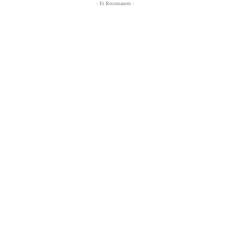
- Et Recomanem -