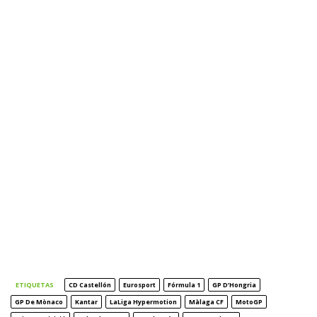
ETIQUETAS
CD Castellón
Eurosport
Fórmula 1
GP D’Hongria
GP De Mònaco
Kantar
LaLiga Hypermotion
Màlaga CF
MotoGP