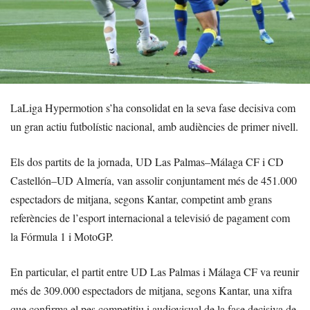
LaLiga Hypermotion s’ha consolidat en la seva fase decisiva com
un gran actiu futbolístic nacional, amb audiències de primer nivell.
Els dos partits de la jornada, UD Las Palmas–Málaga CF i CD
Castellón–UD Almería, van assolir conjuntament més de 451.000
espectadors de mitjana, segons Kantar, competint amb grans
referències de l’esport internacional a televisió de pagament com
la Fórmula 1 i MotoGP.
En particular, el partit entre UD Las Palmas i Málaga CF va reunir
més de 309.000 espectadors de mitjana, segons Kantar, una xifra
que confirma el pes competitiu i audiovisual de la fase decisiva de