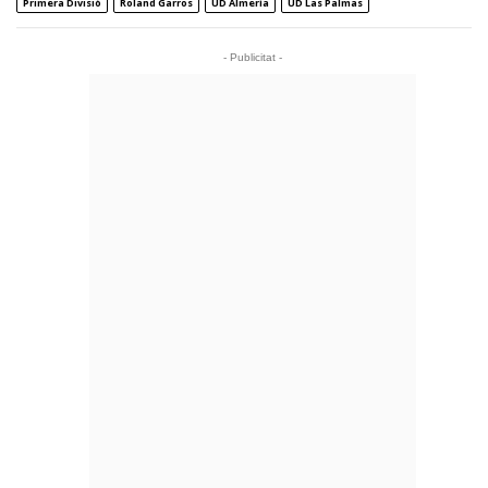
Primera Divisió
Roland Garros
UD Almería
UD Las Palmas
- Publicitat -