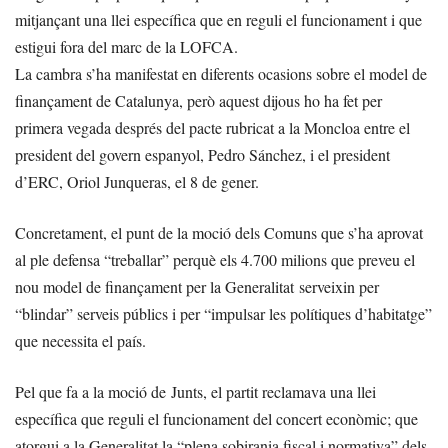
mitjançant una llei específica que en reguli el funcionament i que
estigui fora del marc de la LOFCA.
La cambra s’ha manifestat en diferents ocasions sobre el model de
finançament de Catalunya, però aquest dijous ho ha fet per
primera vegada després del pacte rubricat a la Moncloa entre el
president del govern espanyol, Pedro Sánchez, i el president
d’ERC, Oriol Junqueras, el 8 de gener.
Concretament, el punt de la moció dels Comuns que s’ha aprovat
al ple defensa “treballar” perquè els 4.700 milions que preveu el
nou model de finançament per la Generalitat serveixin per
“blindar” serveis públics i per “impulsar les polítiques d’habitatge”
que necessita el país.
Pel que fa a la moció de Junts, el partit reclamava una llei
específica que reguli el funcionament del concert econòmic; que
atorgui a la Generalitat la “plena sobirania fiscal i normativa” dels