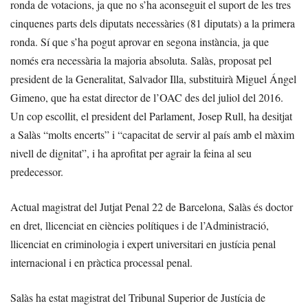
ronda de votacions, ja que no s’ha aconseguit el suport de les tres
cinquenes parts dels diputats necessàries (81 diputats) a la primera
ronda. Sí que s’ha pogut aprovar en segona instància, ja que
només era necessària la majoria absoluta. Salàs, proposat pel
president de la Generalitat, Salvador Illa, substituirà Miguel Ángel
Gimeno, que ha estat director de l’OAC des del juliol del 2016.
Un cop escollit, el president del Parlament, Josep Rull, ha desitjat
a Salàs “molts encerts” i “capacitat de servir al país amb el màxim
nivell de dignitat”, i ha aprofitat per agrair la feina al seu
predecessor.
Actual magistrat del Jutjat Penal 22 de Barcelona, Salàs és doctor
en dret, llicenciat en ciències polítiques i de l’Administració,
llicenciat en criminologia i expert universitari en justícia penal
internacional i en pràctica processal penal.
Salàs ha estat magistrat del Tribunal Superior de Justícia de