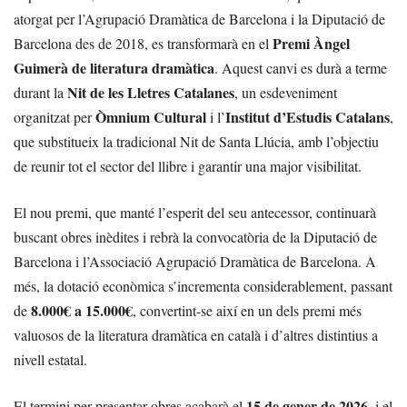
atorgat per l’Agrupació Dramàtica de Barcelona i la Diputació de
Premi Àngel
Barcelona des de 2018, es transformarà en el
Guimerà de literatura dramàtica
. Aquest canvi es durà a terme
Nit de les Lletres Catalanes
durant la
, un esdeveniment
Òmnium Cultural
Institut d’Estudis Catalans
organitzat per
i l’
,
que substitueix la tradicional Nit de Santa Llúcia, amb l’objectiu
de reunir tot el sector del llibre i garantir una major visibilitat.
El nou premi, que manté l’esperit del seu antecessor, continuarà
buscant obres inèdites i rebrà la convocatòria de la Diputació de
Barcelona i l’Associació Agrupació Dramàtica de Barcelona. A
més, la dotació econòmica s’incrementa considerablement, passant
8.000€ a 15.000€
de
, convertint-se així en un dels premi més
valuosos de la literatura dramàtica en català i d’altres distintius a
nivell estatal.
15 de gener de 2026
El termini per presentar obres acabarà el
, i el