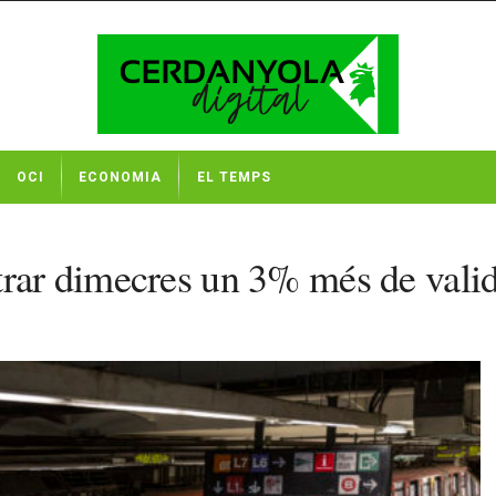
OCI
ECONOMIA
EL TEMPS
trar dimecres un 3% més de vali