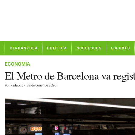
N
CERDANYOLA
POLÍTICA
SUCCESSOS
ESPORTS
o
t
í
ECONOMIA
c
El Metro de Barcelona va regis
i
e
Por
Redacció
-
22 de gener de 2026
s
d
e
C
e
r
d
a