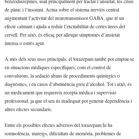
benzodiazepines, usat principalment per tractar l’ansietat, les crisis
de pànic i l’insomni. Actua sobre el sistema nerviós central
augmentant l’activitat del neurotransmissor GABA, que té un
efecte calmant i ajuda a reduir l’excitabilitat de certes àrees del
cervell. Per això, és eficaç per alleujar símptomes d’ansietat
intensa o estrès agut.
A més dels seus usos principals, el lorazepam també pot emprar-se
en situacions mèdiques específiques, com el control de
convulsions, la sedació abans de procediments quirúrgics o
diagnòstics, i en casos d’abstinència greu d’alcohol. Tot i això, és
un medicament que requereix recepta mèdica i supervisió
professional, ja que el seu ús inadequat pot generar dependència i
altres efectes secundaris.
Entre els possibles efectes adversos del lorazepam hi ha
somnolència, mareigs, dificultats de memòria, problemes de