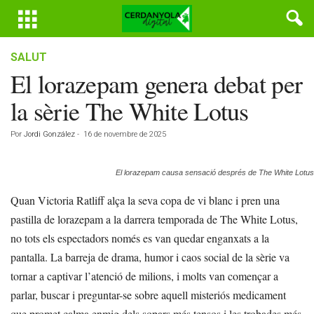
SALUT
El lorazepam genera debat per
la sèrie The White Lotus
Por
Jordi González
-
16 de novembre de 2025
El lorazepam causa sensació després de The White Lotus
Quan Victoria Ratliff alça la seva copa de vi blanc i pren una
pastilla de lorazepam a la darrera temporada de The White Lotus,
no tots els espectadors només es van quedar enganxats a la
pantalla. La barreja de drama, humor i caos social de la sèrie va
tornar a captivar l’atenció de milions, i molts van començar a
parlar, buscar i preguntar-se sobre aquell misteriós medicament
que promet calma enmig dels sopars més tensos i les trobades més