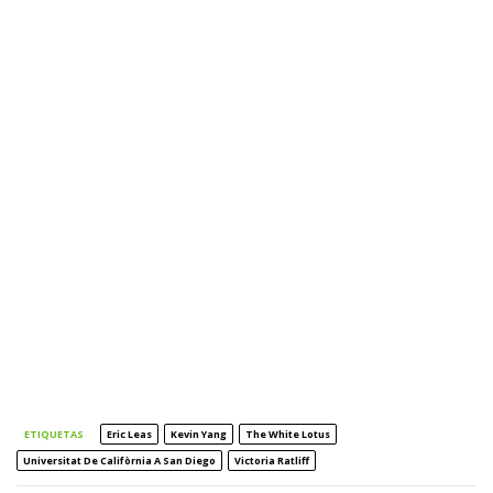
ETIQUETAS
Eric Leas
Kevin Yang
The White Lotus
Universitat De Califòrnia A San Diego
Victoria Ratliff