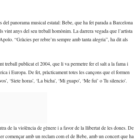
ms del panorama musical estatal: Bebe, que ha fet parada a Barcelona
s vint anys del seu treball homònim. La darrera vegada que l’artista
ala Apolo. “Gràcies per rebre’m sempre amb tanta alegria”, ha dit als
t treball publicat el 2004, que li va permetre fer el salt a la fama i
rica i Europa. De fet, pràcticament totes les cançons que el formen
, ‘Siete horas’, ‘La bicha’, ‘Mi guapo’, ‘Me fui’ o Tu silencio’.
a de la violència de gènere i a favor de la llibertat de les dones. De
 poder començar amb un reclam com el de Bebe, amb un concert que ha