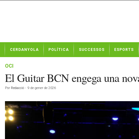
N
CERDANYOLA
POLÍTICA
SUCCESSOS
ESPORTS
o
t
í
OCI
c
El Guitar BCN engega una nova 
i
e
Por
Redacció
-
9 de gener de 2026
s
d
e
C
e
r
d
a