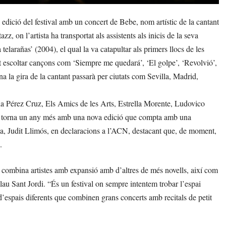
ició del festival amb un concert de Bebe, nom artístic de la cantant
 on l’artista ha transportat als assistents als inicis de la seva
elarañas’ (2004), el qual la va catapultar als primers llocs de les
t escoltar cançons com ‘Siempre me quedará’, ‘El golpe’, ‘Revolvió’,
ana la gira de la cantant passarà per ciutats com Sevilla, Madrid,
 Pérez Cruz, Els Amics de les Arts, Estrella Morente, Ludovico
CN torna un any més amb una nova edició que compta amb una
ica, Judit Llimós, en declaracions a l’ACN, destacant que, de moment,
.
 combina artistes amb expansió amb d’altres de més novells, així com
alau Sant Jordi. “És un festival on sempre intentem trobar l’espai
’espais diferents que combinen grans concerts amb recitals de petit