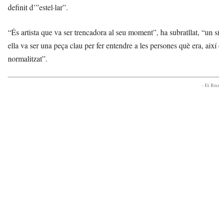
definit d’”estel·lar”.
“És artista que va ser trencadora al seu moment”, ha subratllat, “un 
ella va ser una peça clau per fer entendre a les persones què era, aix
normalitzat”.
- Et Re