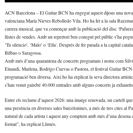
ACN Barcelona – El Guitar BCN ha engegat aquest dijous una nova ed
valenciana María Nieves Rebolledo Vila. Ho ha fet a la sala Razzmatazz,
carrera musical, que va començar amb la publicació del disc ‘Pafuera t
llistes de vendes. Amb un repertori ben conegut pel públic s’ha pogu
‘Tu silencio’, ‘Malo’ o ‘Ella’. Després de fer parada a la capital catal
Bilbao o Saragossa.
Amb més d’una quarantena de concerts programats i noms com Sílvia
Einaudi, Marlena, Rodrigo Cuevas o Pastora, el festival Guitar B
programació ben diversa. Així ho ha explicat la seva directora artíst
s’han venut gairebé 40.000 entrades amb alguns concerts ja exhaurits
Entre els reclams d’aquest 2026: una imatge renovada, un cartell que
una presència en diverses sales barcelonines, a més de tres cites al P
natural de cada artista i aquest any comptem amb més d’una desena d
format”, ha explicat Llimós.