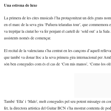
Una estrena de luxe
La primera de les cites musicals l’ha protagonitzat un dels grans no
en el marc de la seva gira ‘Pafuera telarañas tour’, que commemora el
va trepitjar la ciutat ho va fer penjant el cartell de ‘sold out’ a la S
assistents només de començar.
El recital de la valenciana s’ha centrat en les cançons d’aquell rellevan
que també va donar lloc a la seva primera gira internacional per Amè
són ben conegudes com és el cas de ‘Con mis manos’, ‘Como los olivos’
També ‘Ella’ i ‘Malo’, molt conegudes pel seu potent missatge en contr
fet, la directora artística del Guitar BCN s’ha mostrat contenta de