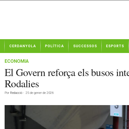
N
CERDANYOLA
POLÍTICA
SUCCESSOS
ESPORTS
o
t
í
ECONOMIA
c
El Govern reforça els busos int
i
e
Rodalies
s
d
Por
Redacció
-
25 de gener de 2026
e
C
e
r
d
a