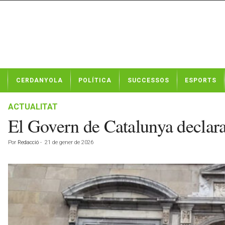
N
CERDANYOLA
POLÍTICA
SUCCESSOS
ESPORTS
o
t
í
ACTUALITAT
c
El Govern de Catalunya declara 
i
e
Por
Redacció
-
21 de gener de 2026
s
d
e
C
e
r
d
a