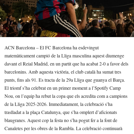
ACN Barcelona – El FC Barcelona ha esdevingut
matemàticament campió de la Lliga masculina aquest diumenge
davant el Reial Madrid, en un partit que ha acabat 2-0 a favor dels
barcelonins. Amb aquesta victòria, el club català ha sumat tres
punts, fins als 91. Es tracta de la 29a Lliga que guanya el Barça.
El triomf s’ha celebrat en un primer moment a l’Spotify Camp
Nou, on l’equip ha rebut la copa que els acredita com a campions
de la Lliga 2025-2026. Immediatament, la celebració s’ha
traslladat a la plaça Catalunya, que s’ha omplert d’aficionats
blaugranes. Aquest cop la festa no s’ha pogut fer a la font de
Canaletes per les obres de la Rambla. La celebració continuarà