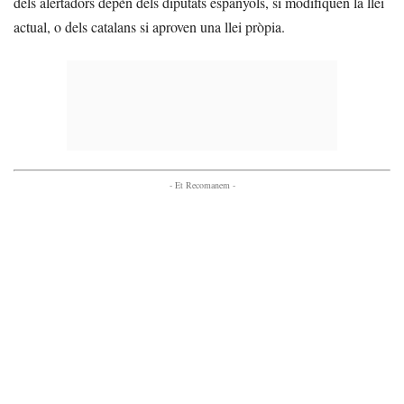
dels alertadors depèn dels diputats espanyols, si modifiquen la llei
actual, o dels catalans si aproven una llei pròpia.
- Et Recomanem -