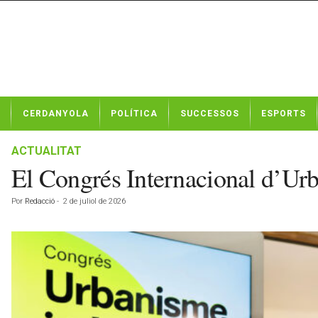
N
CERDANYOLA
POLÍTICA
SUCCESSOS
ESPORTS
o
t
í
ACTUALITAT
c
El Congrés Internacional d’Urb
i
e
Por
Redacció
-
2 de juliol de 2026
s
d
e
C
e
r
d
a