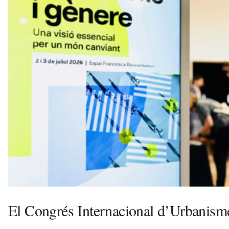
n
y
o
l
a
a
v
u
i
El Congrés Internacional d’Urbanisme