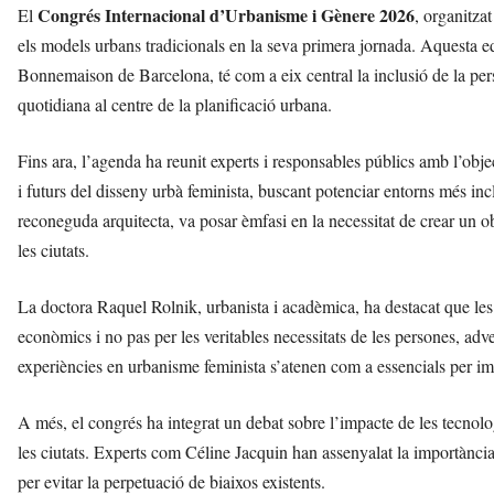
Congrés Internacional d’Urbanisme i Gènere 2026
El
, organitza
els models urbans tradicionals en la seva primera jornada. Aquesta e
Bonnemaison de Barcelona, té com a eix central la inclusió de la persp
quotidiana al centre de la planificació urbana.
Fins ara, l’agenda ha reunit experts i responsables públics amb l’obje
i futurs del disseny urbà feminista, buscant potenciar entorns més inc
reconeguda arquitecta, va posar èmfasi en la necessitat de crear un ob
les ciutats.
La doctora Raquel Rolnik, urbanista i acadèmica, ha destacat que les
econòmics i no pas per les veritables necessitats de les persones, adve
experiències en urbanisme feminista s’atenen com a essencials per ima
A més, el congrés ha integrat un debat sobre l’impacte de les tecnolog
les ciutats. Experts com Céline Jacquin han assenyalat la importància 
per evitar la perpetuació de biaixos existents.