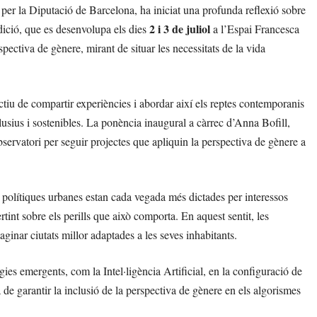
t per la Diputació de Barcelona, ha iniciat una profunda reflexió sobre
2 i 3 de juliol
dició, que es desenvolupa els dies
a l’Espai Francesca
ectiva de gènere, mirant de situar les necessitats de la vida
ctiu de compartir experiències i abordar així els reptes contemporanis
lusius i sostenibles. La ponència inaugural a càrrec d’Anna Bofill,
servatori per seguir projectes que apliquin la perspectiva de gènere a
 polítiques urbanes estan cada vegada més dictades per interessos
rtint sobre els perills que això comporta. En aquest sentit, les
ginar ciutats millor adaptades a les seves inhabitants.
ies emergents, com la Intel·ligència Artificial, en la configuració de
de garantir la inclusió de la perspectiva de gènere en els algorismes