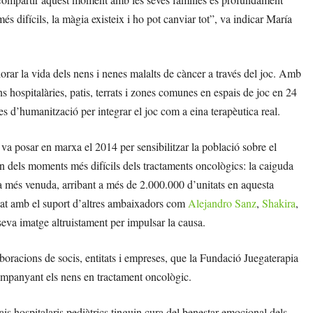
s difícils, la màgia existeix i ho pot canviar tot”, va indicar María
rar la vida dels nens i nenes malalts de càncer a través del joc. Amb
s hospitalàries, patis, terrats i zones comunes en espais de joc en 24
s d’humanització per integrar el joc com a eina terapèutica real.
va posar en marxa el 2014 per sensibilitzar la població sobre el
un dels moments més difícils dels tractaments oncològics: la caiguda
ria més venuda, arribant a més de 2.000.000 d’unitats en aquesta
at amb el suport d’altres ambaixadors com
Alejandro Sanz
,
Shakira
,
seva imatge altruistament per impulsar la causa.
boracions de socis, entitats i empreses, que la Fundació Juegaterapia
companyant els nens en tractament oncològic.
is hospitalaris pediàtrics tinguin cura del benestar emocional dels