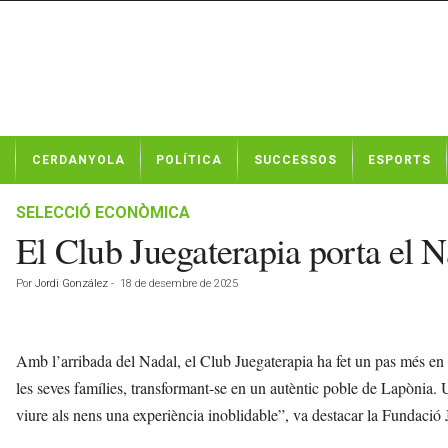
N
CERDANYOLA
POLÍTICA
SUCCESSOS
ESPORTS
o
t
í
SELECCIÓ ECONÒMICA
c
El Club Juegaterapia porta el N
i
e
Por
Jordi González
-
18 de desembre de 2025
s
d
e
C
Amb l’arribada del Nadal, el Club Juegaterapia ha fet un pas més en l
e
les seves famílies, transformant-se en un autèntic poble de Lapònia. U
r
viure als nens una experiència inoblidable”, va destacar la Fundació 
d
a