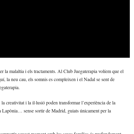
 la malaltia i els tractaments. Al Club Juegaterapia volíem que el
uí, la neu cau, els somnis es compleixen i el Nadal se sent de
egaterapia.
 creativitat i la il·lusió poden transformar l’experiència de la
ts a Lapònia… sense sortir de Madrid, guiats únicament per la
i compartir aquest moment amb les seves famílies és profundament