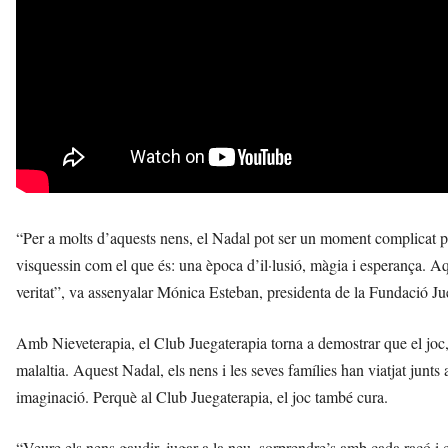
“Per a molts d’aquests nens, el Nadal pot ser un moment complicat per
visquessin com el que és: una època d’il·lusió, màgia i esperança. Aq
veritat”, va assenyalar Mónica Esteban, presidenta de la Fundació Ju
Amb Nieveterapia, el Club Juegaterapia torna a demostrar que el joc, la
malaltia. Aquest Nadal, els nens i les seves famílies han viatjat jun
imaginació. Perquè al Club Juegaterapia, el joc també cura.
“Veure els nens gaudir, jugar a la neu, sorprendre’s amb cada racó 