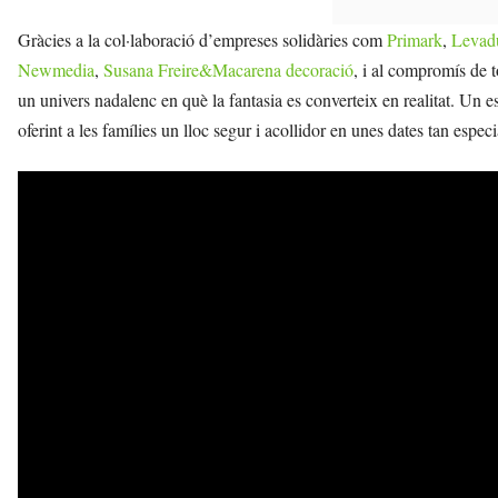
Gràcies a la col·laboració d’empreses solidàries com
Primark
,
Levad
Newmedia
,
Susana Freire&Macarena decoració
, i al compromís de 
un univers nadalenc en què la fantasia es converteix en realitat. Un 
oferint a les famílies un lloc segur i acollidor en unes dates tan especi