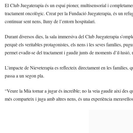
n
El Club Juegaterapia és un espai pioner, multisensorial i completament
y
tractament oncològic. Creat per la Fundació Juegaterapia, és un refug
o
continuar sent nens, lluny de l’entorn hospitalari.
l
a
a
Durant diversos dies, la sala immersiva del Club Juegaterapia s’omple
v
perquè els veritables protagonistes, els nens i les seves famílies, pu
u
permet evadir-se del tractament i gaudir junts de moments d’il·lusió, r
i
L’impacte de Nieveterapia es reflecteix directament en les famílies, q
passa a un segon pla.
“Veure la Mía tornar a jugar és increïble; no la veia gaudir així des 
més comparteix i juga amb altres nens, és una experiència meravellosa 