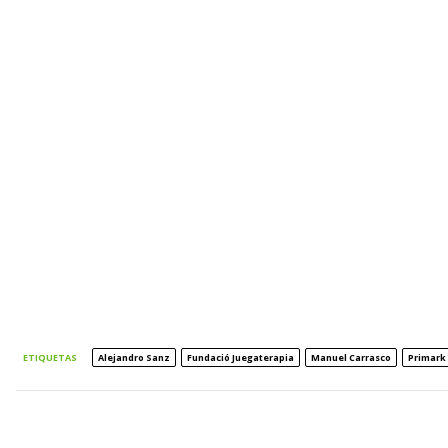
ETIQUETAS
Alejandro Sanz
Fundació Juegaterapia
Manuel Carrasco
Primark