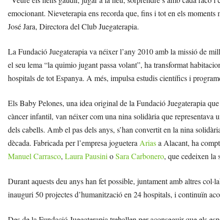
emocionant. Nieveterapia ens recorda que, fins i tot en els moments mé
José Jara, Directora del Club Juegaterapia.
La Fundació Juegaterapia va néixer l’any 2010 amb la missió de millo
el seu lema “la quimio jugant passa volant”, ha transformat habitacion
hospitals de tot Espanya. A més, impulsa estudis científics i programe
Els Baby Pelones, una idea original de la Fundació Juegaterapia que 
càncer infantil, van néixer com una nina solidària que representava 
dels cabells. Amb el pas dels anys, s’han convertit en la nina solidà
dècada. Fabricada per l’empresa joguetera
Arias
a Alacant, ha compt
Manuel Carrasco
,
Laura Pausini
o
Sara Carbonero
, que cedeixen la 
Durant aquests deu anys han fet possible, juntament amb altres col·la
inauguri 50 projectes d’humanització en 24 hospitals, i continuïn a
Des de la Fundació Juegaterapia treballen per aconseguir que els espa