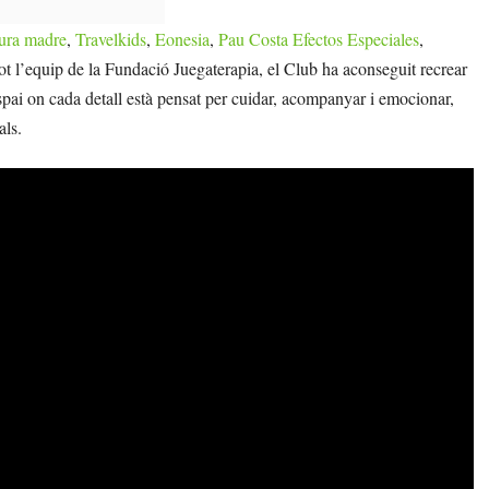
ura madre
,
Travelkids
,
Eonesia
,
Pau Costa Efectos Especiales
,
tot l’equip de la Fundació Juegaterapia, el Club ha aconseguit recrear
espai on cada detall està pensat per cuidar, acompanyar i emocionar,
als.