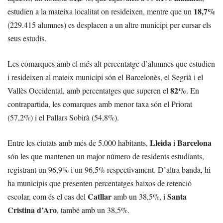
18,7%
estudien a la mateixa localitat on resideixen, mentre que un
(229.415 alumnes) es desplacen a un altre municipi per cursar els
seus estudis.
Les comarques amb el més alt percentatge d’alumnes que estudien
i resideixen al mateix municipi són el Barcelonès, el Segrià i el
82%
Vallès Occidental, amb percentatges que superen el
. En
contrapartida, les comarques amb menor taxa són el Priorat
(57,2%) i el Pallars Sobirà (54,8%).
Lleida
Barcelona
Entre les ciutats amb més de 5.000 habitants,
i
són les que mantenen un major número de residents estudiants,
registrant un 96,9% i un 96,5% respectivament. D’altra banda, hi
ha municipis que presenten percentatges baixos de retenció
Catllar
Santa
escolar, com és el cas del
amb un 38,5%, i
Cristina d’Aro
, també amb un 38,5%.