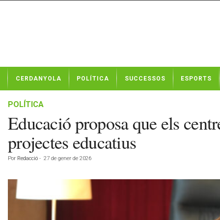
N
CERDANYOLA
POLÍTICA
SUCCESSOS
ESPORTS
o
t
í
POLÍTICA
c
Educació proposa que els centre
i
e
projectes educatius
s
d
Por
Redacció
-
27 de gener de 2026
e
C
e
r
d
a