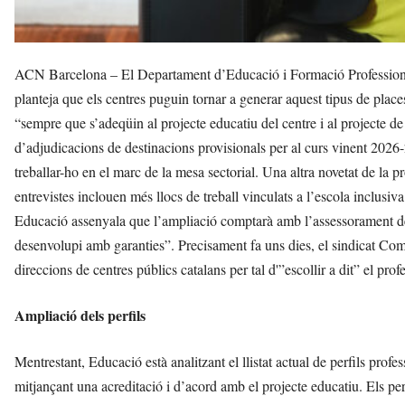
ACN Barcelona – El Departament d’Educació i Formació Professional
planteja que els centres puguin tornar a generar aquest tipus de places
“sempre que s’adeqüin al projecte educatiu del centre i al projecte de
d’adjudicacions de destinacions provisionals per al curs vinent 2026-2
treballar-ho en el marc de la mesa sectorial. Una altra novetat de la 
entrevistes inclouen més llocs de treball vinculats a l’escola inclusiva
Educació assenyala que l’ampliació comptarà amb l’assessorament de 
desenvolupi amb garanties”. Precisament fa uns dies, el sindicat Co
direccions de centres públics catalans per tal d'”escollir a dit” el prof
Ampliació dels perfils
Mentrestant, Educació està analitzant el llistat actual de perfils profe
mitjançant una acreditació i d’acord amb el projecte educatiu. Els per