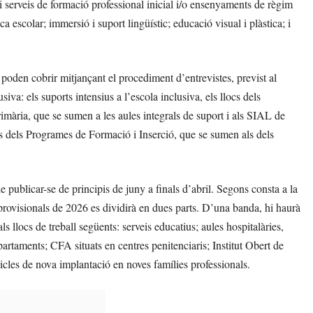
 i serveis de formació professional inicial i/o ensenyaments de règim
 escolar; immersió i suport lingüístic; educació visual i plàstica; i
 poden cobrir mitjançant el procediment d’entrevistes, previst al
iva: els suports intensius a l’escola inclusiva, els llocs dels
primària, que se sumen a les aules integrals de suport i als SIAL de
s dels Programes de Formació i Inserció, que se sumen als dels
e publicar-se de principis de juny a finals d’abril. Segons consta a la
provisionals de 2026 es dividirà en dues parts. D’una banda, hi haurà
s llocs de treball següents: serveis educatius; aules hospitalàries,
partaments; CFA situats en centres penitenciaris; Institut Obert de
icles de nova implantació en noves famílies professionals.