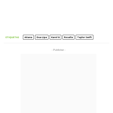
ETIQUETAS
Aitana
Dua Lipa
Karol G
Rosalía
Taylor Swift
- Publicitat -