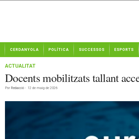
N
CERDANYOLA
POLÍTICA
SUCCESSOS
ESPORTS
o
t
í
ACTUALITAT
c
Docents mobilitzats tallant acc
i
e
Por
Redacció
-
12 de maig de 2026
s
d
e
C
e
r
d
a