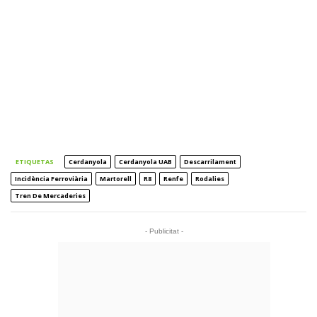
ETIQUETAS
Cerdanyola
Cerdanyola UAB
Descarrilament
Incidència Ferroviària
Martorell
R8
Renfe
Rodalies
Tren De Mercaderies
- Publicitat -