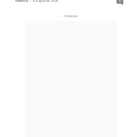
-
6 d'agost de 2026
0
Redacció
- Publicitat -