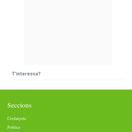
T’interessa?
Seccions
Cerdanyola
Política