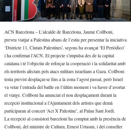
ACN Barcelona – L’alcalde de Barcelona, Jaume Collboni,
preveu viatjar a Palestina abans de l’estiu per presentar la iniciativa
‘Districte 11, Ciutats Palestines’, segons ha avançat ‘El Periódico’
i ha confirmat l’ACN. El projecte s’impulsa des de la capital
catalana i té l’objectiu de reforçar la cooperació i la solidaritat amb
els territoris afectats pels atacs militars israelians a Gaza. Collboni
tenia previst desplaçar-se fins a la zona l’agost passat, però Israel
va vetar l’entrada del batlle en l’últim moment i va haver d’avortar
el viatge. Collboni ha anunciat el nou desplaçament durant la
recepció institucional a l’Ajuntament dels artistes que demà
participaran al concert ‘Act X Palestine’, al Palau Sant Jordi.
La recepció al consistori barceloní ha comptat amb la presència de
Collboni, del ministre de Cultura, Ernest Urtasun, i del conseller