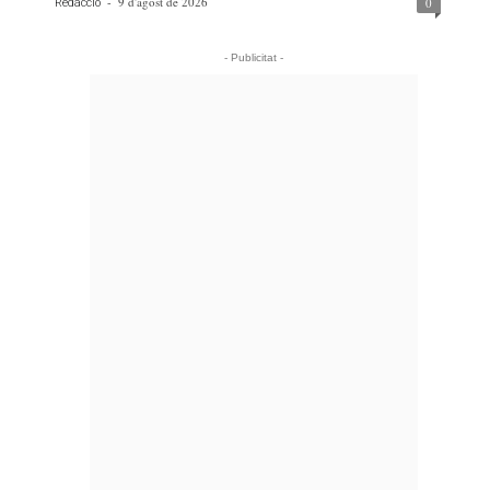
-
9 d'agost de 2026
0
Redacció
- Publicitat -