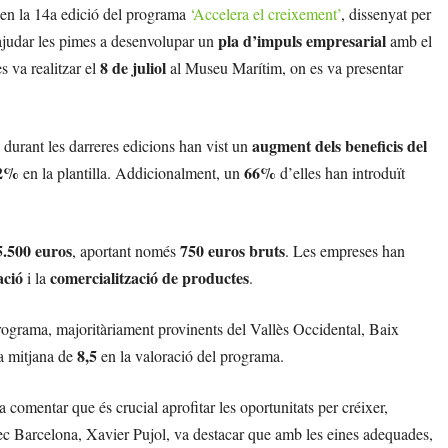
 en la 14a edició del programa
‘Accelera el creixement’
, dissenyat per
pla d’impuls empresarial
ajudar les pimes a desenvolupar un
amb el
8 de juliol
s va realitzar el
al Museu Marítim, on es va presentar
augment dels beneficis del
durant les darreres edicions han vist un
22%
66%
en la plantilla. Addicionalment, un
d’elles han introduït
5.500 euros
750 euros bruts
, aportant només
. Les empreses han
ació
comercialització de productes
i la
.
rograma, majoritàriament provinents del Vallès Occidental, Baix
8,5
a mitjana de
en la valoració del programa.
mentar que és crucial aprofitar les oportunitats per créixer,
ec Barcelona, Xavier Pujol, va destacar que amb les eines adequades,