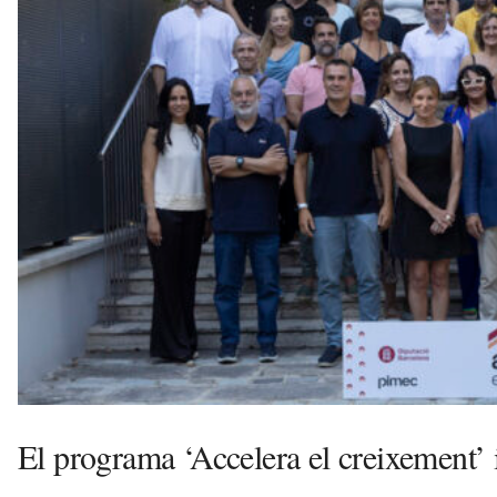
n
y
o
l
a
a
v
u
i
El programa ‘Accelera el creixement’