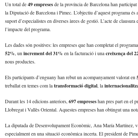
49 empreses
Un total de
de la província de Barcelona han participat
la Diputació de Barcelona i Pimec. L’objectiu d’aquest programa és 
suport d’especialistes en diverses àrees de gestió. L’acte de clausura e
l’impacte del programa.
Les dades són positives: les empreses que han completat el programa 
52%
increment del 31%
creixença del 
, un
en la facturació i una
nous productes.
Els participants d’enguany han rebut un acompanyament valorat en
transformació digital
internacionalitz
treballat en temes com la
, la
697 empreses
Durant les 14 edicions anteriors,
han pres part en el p
Llobregat i Vallès Oriental. Aquestes empreses han obtingut una not
La diputada de Desenvolupament Econòmic, Ana María Martínez, va co
especialment en una situació econòmica incerta. El president de Pim