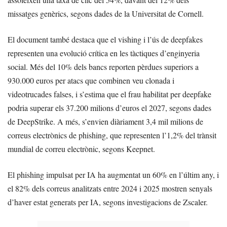
missatges genèrics, segons dades de la Universitat de Cornell.
El document també destaca que el vishing i l’ús de deepfakes
representen una evolució crítica en les tàctiques d’enginyeria
social. Més del 10% dels bancs reporten pèrdues superiors a
930.000 euros per atacs que combinen veu clonada i
videotrucades falses, i s’estima que el frau habilitat per deepfake
podria superar els 37.200 milions d’euros el 2027, segons dades
de DeepStrike. A més, s’envien diàriament 3,4 mil milions de
correus electrònics de phishing, que representen l’1,2% del trànsit
mundial de correu electrònic, segons Keepnet.
El phishing impulsat per IA ha augmentat un 60% en l’últim any, i
el 82% dels correus analitzats entre 2024 i 2025 mostren senyals
d’haver estat generats per IA, segons investigacions de Zscaler.