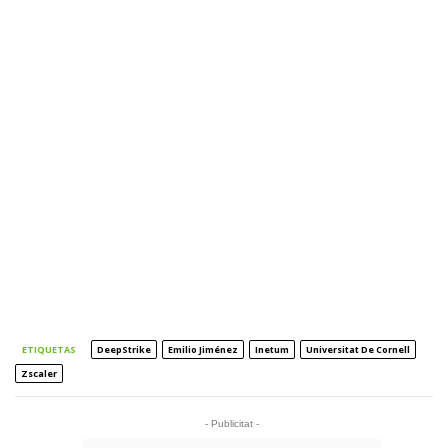
ETIQUETAS
DeepStrike
Emilio Jiménez
Inetum
Universitat De Cornell
Zscaler
- Publicitat -