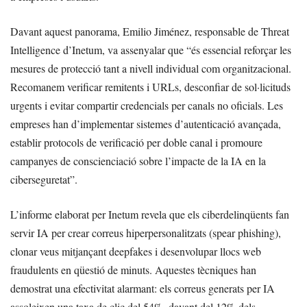
Davant aquest panorama, Emilio Jiménez, responsable de Threat
Intelligence d’Inetum, va assenyalar que “és essencial reforçar les
mesures de protecció tant a nivell individual com organitzacional.
Recomanem verificar remitents i URLs, desconfiar de sol·licituds
urgents i evitar compartir credencials per canals no oficials. Les
empreses han d’implementar sistemes d’autenticació avançada,
establir protocols de verificació per doble canal i promoure
campanyes de conscienciació sobre l’impacte de la IA en la
ciberseguretat”.
L’informe elaborat per Inetum revela que els ciberdelinqüents fan
servir IA per crear correus hiperpersonalitzats (spear phishing),
clonar veus mitjançant deepfakes i desenvolupar llocs web
fraudulents en qüestió de minuts. Aquestes tècniques han
demostrat una efectivitat alarmant: els correus generats per IA
assoleixen una taxa de clic del 54%, davant del 12% dels