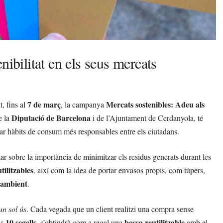
nibilitat en els seus mercats
7 de març
Mercats sostenibles: Adeu als
t, fins al
, la campanya
Diputació de Barcelona
e la
i de l’Ajuntament de Cerdanyola, té
ar hàbits de consum més responsables entre els ciutadans.
zar sobre la importància de minimitzar els residus generats durant les
tilitzables
, així com la idea de portar envasos propis, com túpers,
 ambient
.
un sol ús
. Cada vegada que un client realitzi una compra sense
10 segells
bossa reutilitzable
ls
, s’obtindrà com a regal una
amb el