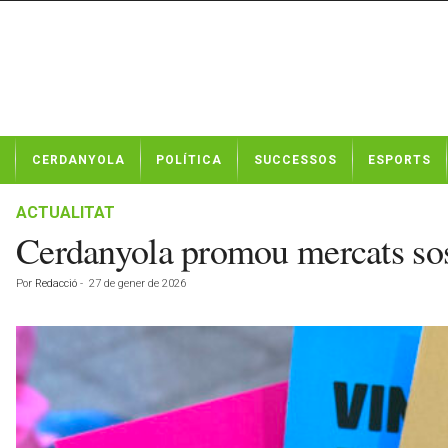
N
CERDANYOLA
POLÍTICA
SUCCESSOS
ESPORTS
o
t
í
ACTUALITAT
c
Cerdanyola promou mercats sost
i
e
Por
Redacció
-
27 de gener de 2026
s
d
e
C
e
r
d
a