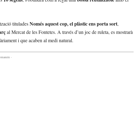
Només aquest cop, el plàstic ens porta sort
ització titulades
,
arç
al Mercat de les Fontetes. A través d’un joc de ruleta, es mostrarà
diàriament i que acaben al medi natural.
comanem -