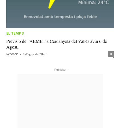
EL TEMPS
Previsió de l’AEMET a Cerdanyola del Vallès avui 6 de
Agost...
-
6 d'agost de 2026
0
Redacció
- Publicitat -