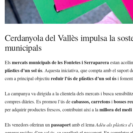
Cerdanyola del Vallès impulsa la soste
municipals
mercats municipals de les Fontetes i Serraparera
Els
estan acollin
plàstics d’un sol ús
. Aquesta iniciativa, que compta amb el suport d
reduir l’ús de plàstics d’un sol ús
com a principal objectiu
i foment
La campanya va dirigida a la clientela dels mercats i busca sensibilit
cabassos, carretons
bosses reu
compres diàries. Es promou l’ús de
i
millora del medi
per adquirir productes frescos, contribuint així a la
passaport
Els venedors oferiran un
amb el lema
Adéu als plàstics d’
generar residus d’un sol ús, se segellarà el passaport. En completar e