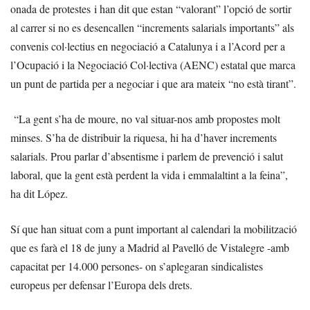
onada de protestes i han dit que estan “valorant” l’opció de sortir
al carrer si no es desencallen “increments salarials importants” als
convenis col·lectius en negociació a Catalunya i a l’Acord per a
l’Ocupació i la Negociació Col·lectiva (AENC) estatal que marca
un punt de partida per a negociar i que ara mateix “no està tirant”.
“La gent s’ha de moure, no val situar-nos amb propostes molt
minses. S’ha de distribuir la riquesa, hi ha d’haver increments
salarials. Prou parlar d’absentisme i parlem de prevenció i salut
laboral, que la gent està perdent la vida i emmalaltint a la feina”,
ha dit López.
Sí que han situat com a punt important al calendari la mobilització
que es farà el 18 de juny a Madrid al Pavelló de Vistalegre -amb
capacitat per 14.000 persones- on s’aplegaran sindicalistes
europeus per defensar l’Europa dels drets.