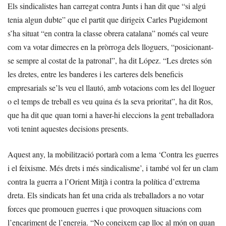
Els sindicalistes han carregat contra Junts i han dit que “si algú
tenia algun dubte” que el partit que dirigeix Carles Pugidemont
s’ha situat “en contra la classe obrera catalana” només cal veure
com va votar dimecres en la pròrroga dels lloguers, “posicionant-
se sempre al costat de la patronal”, ha dit López. “Les dretes són
les dretes, entre les banderes i les carteres dels beneficis
empresarials se’ls veu el llautó, amb votacions com les del lloguer
o el temps de treball es veu quina és la seva prioritat”, ha dit Ros,
que ha dit que quan torni a haver-hi eleccions la gent treballadora
voti tenint aquestes decisions presents.
Aquest any, la mobilització portarà com a lema ‘Contra les guerres
i el feixisme. Més drets i més sindicalisme’, i també vol fer un clam
contra la guerra a l’Orient Mitjà i contra la política d’extrema
dreta. Els sindicats han fet una crida als treballadors a no votar
forces que promouen guerres i que provoquen situacions com
l’encariment de l’energia. “No coneixem cap lloc al món on quan