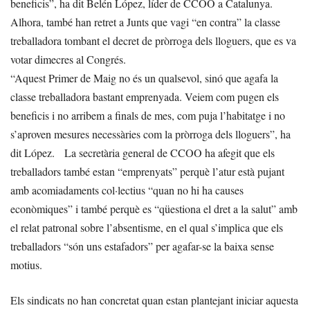
beneficis”, ha dit Belén López, líder de CCOO a Catalunya.
Alhora, també han retret a Junts que vagi “en contra” la classe
treballadora tombant el decret de pròrroga dels lloguers, que es va
votar dimecres al Congrés.
“Aquest Primer de Maig no és un qualsevol, sinó que agafa la
classe treballadora bastant emprenyada. Veiem com pugen els
beneficis i no arribem a finals de mes, com puja l’habitatge i no
s’aproven mesures necessàries com la pròrroga dels lloguers”, ha
dit López. La secretària general de CCOO ha afegit que els
treballadors també estan “emprenyats” perquè l’atur està pujant
amb acomiadaments col·lectius “quan no hi ha causes
econòmiques” i també perquè es “qüestiona el dret a la salut” amb
el relat patronal sobre l’absentisme, en el qual s’implica que els
treballadors “són uns estafadors” per agafar-se la baixa sense
motius.
Els sindicats no han concretat quan estan plantejant iniciar aquesta