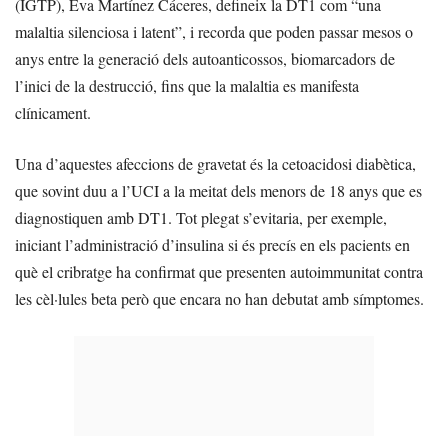
(IGTP), Eva Martínez Cáceres, defineix la DT1 com “una
malaltia silenciosa i latent”, i recorda que poden passar mesos o
anys entre la generació dels autoanticossos, biomarcadors de
l’inici de la destrucció, fins que la malaltia es manifesta
clínicament.
Una d’aquestes afeccions de gravetat és la cetoacidosi diabètica,
que sovint duu a l’UCI a la meitat dels menors de 18 anys que es
diagnostiquen amb DT1. Tot plegat s’evitaria, per exemple,
iniciant l’administració d’insulina si és precís en els pacients en
què el cribratge ha confirmat que presenten autoimmunitat contra
les cèl·lules beta però que encara no han debutat amb símptomes.