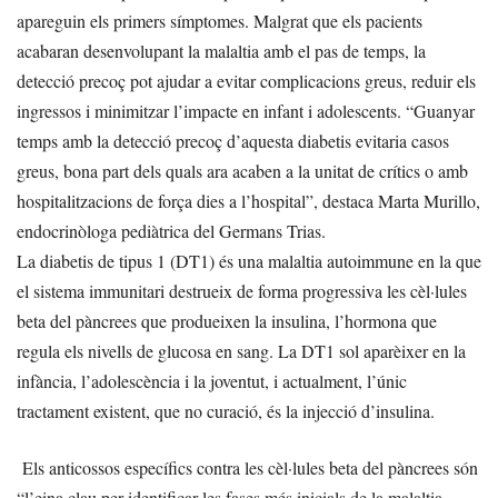
apareguin els primers símptomes. Malgrat que els pacients
acabaran desenvolupant la malaltia amb el pas de temps, la
detecció precoç pot ajudar a evitar complicacions greus, reduir els
ingressos i minimitzar l’impacte en infant i adolescents. “Guanyar
temps amb la detecció precoç d’aquesta diabetis evitaria casos
greus, bona part dels quals ara acaben a la unitat de crítics o amb
hospitalitzacions de força dies a l’hospital”, destaca Marta Murillo,
endocrinòloga pediàtrica del Germans Trias.
La diabetis de tipus 1 (DT1) és una malaltia autoimmune en la que
el sistema immunitari destrueix de forma progressiva les cèl·lules
beta del pàncrees que produeixen la insulina, l’hormona que
regula els nivells de glucosa en sang. La DT1 sol aparèixer en la
infància, l’adolescència i la joventut, i actualment, l’únic
tractament existent, que no curació, és la injecció d’insulina.
Els anticossos específics contra les cèl·lules beta del pàncrees són
“l’eina clau per identificar les fases més inicials de la malaltia