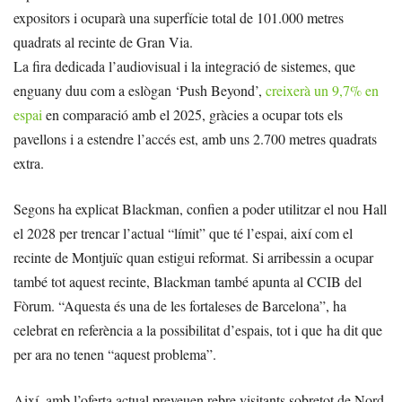
expositors i ocuparà una superfície total de 101.000 metres
quadrats al recinte de Gran Via.
La fira dedicada l’audiovisual i la integració de sistemes, que
enguany duu com a eslògan ‘Push Beyond’,
creixerà un 9,7% en
espai
en comparació amb el 2025, gràcies a ocupar tots els
pavellons i a estendre l’accés est, amb uns 2.700 metres quadrats
extra.
Segons ha explicat Blackman, confien a poder utilitzar el nou Hall
el 2028 per trencar l’actual “límit” que té l’espai, així com el
recinte de Montjuïc quan estigui reformat. Si arribessin a ocupar
també tot aquest recinte, Blackman també apunta al CCIB del
Fòrum. “Aquesta és una de les fortaleses de Barcelona”, ha
celebrat en referència a la possibilitat d’espais, tot i que ha dit que
per ara no tenen “aquest problema”.
Així, amb l’oferta actual preveuen rebre visitants sobretot de Nord-