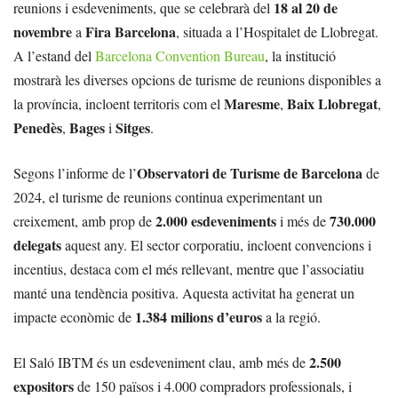
18 al 20 de
reunions i esdeveniments, que se celebrarà del
novembre
Fira Barcelona
a
, situada a l’Hospitalet de Llobregat.
A l’estand del
Barcelona Convention Bureau
, la institució
mostrarà les diverses opcions de turisme de reunions disponibles a
Maresme
Baix Llobregat
la província, incloent territoris com el
,
,
Penedès
Bages
Sitges
,
i
.
Observatori de Turisme de Barcelona
Segons l’informe de l’
de
2024, el turisme de reunions continua experimentant un
2.000 esdeveniments
730.000
creixement, amb prop de
i més de
delegats
aquest any. El sector corporatiu, incloent convencions i
incentius, destaca com el més rellevant, mentre que l’associatiu
manté una tendència positiva. Aquesta activitat ha generat un
1.384 milions d’euros
impacte econòmic de
a la regió.
2.500
El Saló IBTM és un esdeveniment clau, amb més de
expositors
de 150 països i 4.000 compradors professionals, i