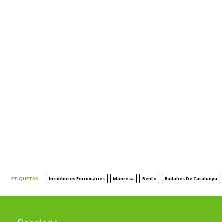
ETIQUETAS
Incidències Ferroviàries
Manresa
Renfe
Rodalies De Catalunya
Seccions