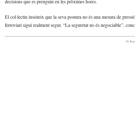
decisions que es prenguin en les pròximes hores.
El col·lectiu insisteix que la seva postura no és una mesura de pressió
ferroviari sigui realment segur. “La seguretat no és negociable”, con
- Et Re