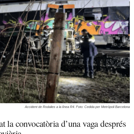
Accident de Rodalies a la línea R4. Foto: Cedida per Metrópoli Barcelona
iat la convocatòria d’una vaga després
oviària.