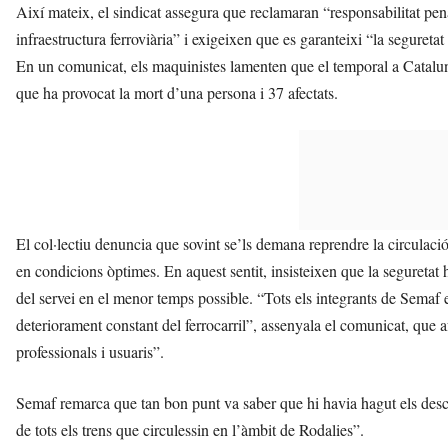
Així mateix, el sindicat assegura que reclamaran “responsabilitat pena
infraestructura ferroviària” i exigeixen que es garanteixi “la seguretat i 
En un comunicat, els maquinistes lamenten que el temporal a Cataluny
que ha provocat la mort d’una persona i 37 afectats.
El col·lectiu denuncia que sovint se’ls demana reprendre la circulaci
en condicions òptimes. En aquest sentit, insisteixen que la seguretat 
del servei en el menor temps possible. “Tots els integrants de Semaf 
deteriorament constant del ferrocarril”, assenyala el comunicat, que a
professionals i usuaris”.
Semaf remarca que tan bon punt va saber que hi havia hagut els descarr
de tots els trens que circulessin en l’àmbit de Rodalies”.