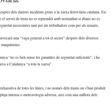
sprés dels darrers incidents greus a la xarxa ferroviària catalana. En
e el servei de trens no es reprendrà amb normalitat si abans no es
guretat necessàries tant per als treballadors com per als usuaris.
vocarà una “vaga general a tot el sector” després dels diversos
e maquinistes.
nya “no es farà sense les garanties de seguretat suficients”, i ha
rxa a Catalunya “a tota la xarxa”.
xhaustiva de totes les línies, i no només dels trams on s’han produït
pluja intensa o meteorologia adversa, així com una millora dels