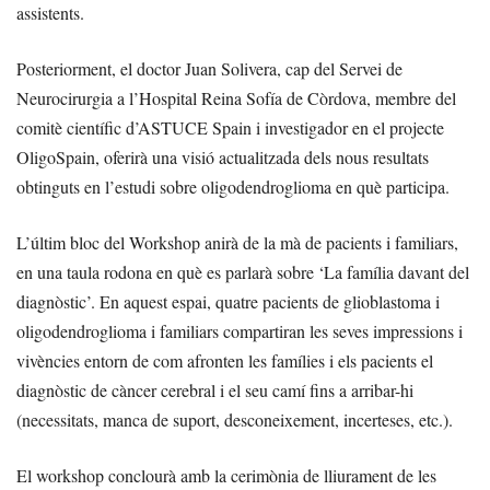
assistents.
Posteriorment, el doctor Juan Solivera, cap del Servei de
Neurocirurgia a l’Hospital Reina Sofía de Còrdova, membre del
comitè científic d’ASTUCE Spain i investigador en el projecte
OligoSpain, oferirà una visió actualitzada dels nous resultats
obtinguts en l’estudi sobre oligodendroglioma en què participa.
L’últim bloc del Workshop anirà de la mà de pacients i familiars,
en una taula rodona en què es parlarà sobre ‘La família davant del
diagnòstic’. En aquest espai, quatre pacients de glioblastoma i
oligodendroglioma i familiars compartiran les seves impressions i
vivències entorn de com afronten les famílies i els pacients el
diagnòstic de càncer cerebral i el seu camí fins a arribar-hi
(necessitats, manca de suport, desconeixement, incerteses, etc.).
El workshop conclourà amb la cerimònia de lliurament de les