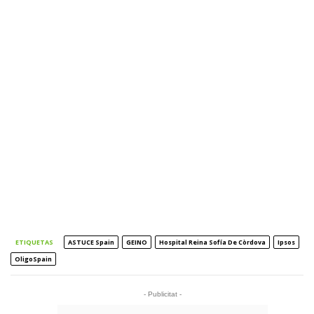
ETIQUETAS
ASTUCE Spain
GEINO
Hospital Reina Sofía De Còrdova
Ipsos
OligoSpain
- Publicitat -