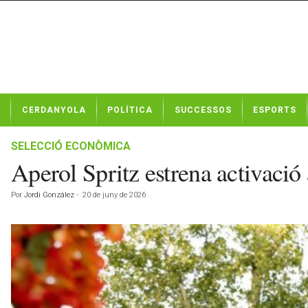
N
CERDANYOLA
POLÍTICA
SUCCESSOS
ESPORTS
o
t
í
SELECCIÓ ECONÒMICA
c
Aperol Spritz estrena activació 
i
e
Por
Jordi González
-
20 de juny de 2026
s
d
e
C
e
r
d
a