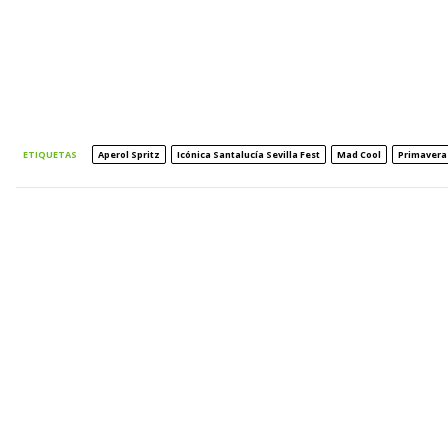
ETIQUETAS
Aperol Spritz
Icónica Santalucía Sevilla Fest
Mad Cool
Primavera