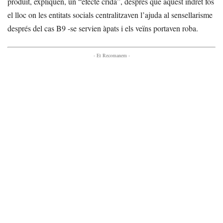
produït, expliquen, un “efecte crida”, després que aquest indret fos
el lloc on les entitats socials centralitzaven l’ajuda al sensellarisme
després del cas B9 -se servien àpats i els veïns portaven roba.
- Et Recomanem -