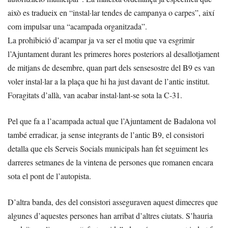
això es tradueix en “instal·lar tendes de campanya o carpes”, així
com impulsar una “acampada organitzada”.
La prohibició d’acampar ja va ser el motiu que va esgrimir
l’Ajuntament durant les primeres hores posteriors al desallotjament
de mitjans de desembre, quan part dels sensesostre del B9 es van
voler instal·lar a la plaça que hi ha just davant de l’antic institut.
Foragitats d’allà, van acabar instal·lant-se sota la C-31.
Pel que fa a l’acampada actual que l’Ajuntament de Badalona vol
també erradicar, ja sense integrants de l’antic B9, el consistori
detalla que els Serveis Socials municipals han fet seguiment les
darreres setmanes de la vintena de persones que romanen encara
sota el pont de l’autopista.
D’altra banda, des del consistori asseguraven aquest dimecres que
algunes d’aquestes persones han arribat d’altres ciutats. S’hauria