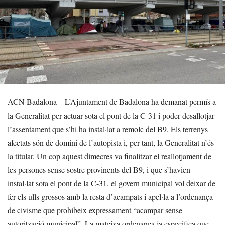
ACN Badalona – L’Ajuntament de Badalona ha demanat permís a
la Generalitat per actuar sota el pont de la C-31 i poder desallotjar
l’assentament que s’hi ha instal·lat a remolc del B9. Els terrenys
afectats són de domini de l’autopista i, per tant, la Generalitat n’és
la titular. Un cop aquest dimecres va finalitzar el reallotjament de
les persones sense sostre provinents del B9, i que s’havien
instal·lat sota el pont de la C-31, el govern municipal vol deixar de
fer els ulls grossos amb la resta d’acampats i apel·la a l’ordenança
de civisme que prohibeix expressament “acampar sense
autorització municipal”. La mateixa ordenança ja especifica que