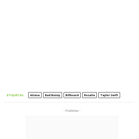
ETIQUETAS
Aitana
Bad Bunny
Billboard
Rosalía
Taylor Swift
- Publicitat -