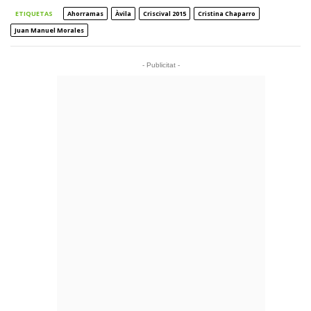
ETIQUETAS
Ahorramas
Àvila
Criscival 2015
Cristina Chaparro
Juan Manuel Morales
- Publicitat -