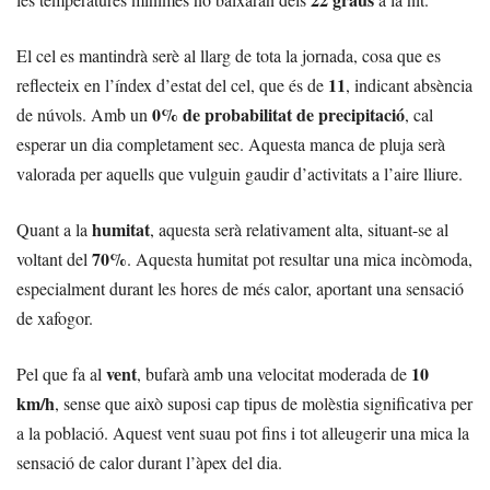
El cel es mantindrà serè al llarg de tota la jornada, cosa que es
11
reflecteix en l’índex d’estat del cel, que és de
, indicant absència
0% de probabilitat de precipitació
de núvols. Amb un
, cal
esperar un dia completament sec. Aquesta manca de pluja serà
valorada per aquells que vulguin gaudir d’activitats a l’aire lliure.
humitat
Quant a la
, aquesta serà relativament alta, situant-se al
70%
voltant del
. Aquesta humitat pot resultar una mica incòmoda,
especialment durant les hores de més calor, aportant una sensació
de xafogor.
vent
10
Pel que fa al
, bufarà amb una velocitat moderada de
km/h
, sense que això suposi cap tipus de molèstia significativa per
a la població. Aquest vent suau pot fins i tot alleugerir una mica la
sensació de calor durant l’àpex del dia.