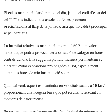
cel
El
es mantindrà clar durant tot el dia, ja que el codi d’estat del
cel “17” ens indica un dia assolellat. No es preveuen
precipitacions
al llarg de la jornada, així que no caldrà preocupar-
se pel paraigua.
humitat
60%
La
relativa es mantindrà entorn del
, un valor
moderat que podria provocar certa sensació de xafogor en hores
centrals del dia. Ens suggerim prendre mesures per mantenir-se
hidratat i evitar exposicions prolongades al sol, especialment
durant les hores de màxima radiació solar.
vent
10 km/h
Quant al
, aquest es mantindrà en velocitats suaus, a
,
proporcionant una lleugera brisa que pot resultar refrescant en
moments de calor intensa.
En resum, tenim per davant un dia típic de final de primavera a