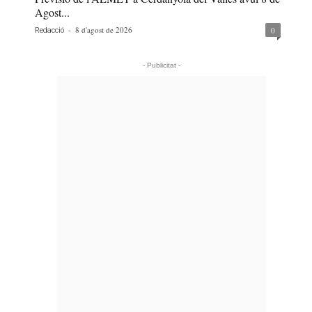
Agost...
-
8 d'agost de 2026
0
Redacció
- Publicitat -