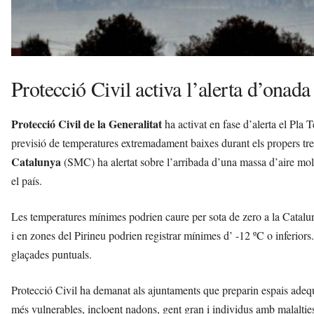
Protecció Civil activa l’alerta d’onada
Protecció Civil de la Generalitat
ha activat en fase d’alerta el Pla T
previsió de temperatures extremadament baixes durant els propers tres 
Catalunya
(SMC) ha alertat sobre l’arribada d’una massa d’aire molt
el país.
Les temperatures mínimes podrien caure per sota de zero a la Catalunya
i en zones del Pirineu podrien registrar mínimes d’ -12 ºC o inferiors.
glaçades puntuals.
Protecció Civil ha demanat als ajuntaments que preparin espais adequats
més vulnerables, incloent nadons, gent gran i individus amb malalties