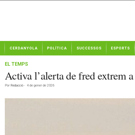
N
CERDANYOLA
POLÍTICA
SUCCESSOS
ESPORTS
o
t
í
EL TEMPS
c
Activa l’alerta de fred extrem a
i
e
Por
Redacció
-
4 de gener de 2026
s
d
e
C
e
r
d
a